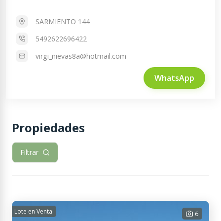
SARMIENTO 144
5492622696422
virgi_nievas8a@hotmail.com
WhatsApp
Propiedades
Filtrar
Lote en Venta
6