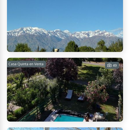
9RCX+M2 Vista Flores, Mendoza, Argentina
HERMOSO LOTE EN VENTA, CON
Casa Quinta en Venta
49
FINANCIACIÓN!!
2005 m² Tot.
USD 80.000
Contactar
Calle Suarez. El Tunduque, M5567 La Consulta, Mendoza, Argentina