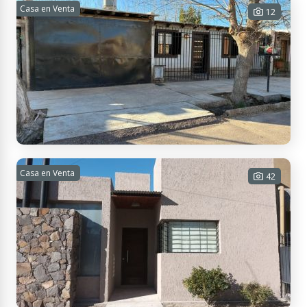
CASA QUINTA EN VENTA!!
Casa en Venta
12
3 habitaciones - 2 baños - 1 cochera
- 136 m² Cub. - 2377 m² Tot.
USD
Contactar
APTO
CRÉDITO
180.000
RP92 501, M5565 Vista Flores, Mendoza, Argentina
CASA EN VENTA!!
Casa en Venta
42
3 habitaciones - 1 baño - 1 cochera -
95 m² Cub. - 220 m² Tot.
USD
Contactar
APTO
CRÉDITO
65.000