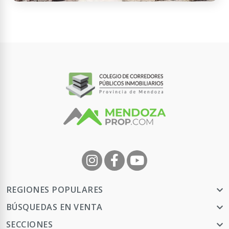
Ratzinger 707, M5560 Tunuyán, Mendoza, Argentina
CASA EN VENTA!!
3 habitaciones - 2 baños - 1 cochera
- 147 m² Cub. - 288 m² Tot.
USD
Contactar
APTO
CRÉDITO
180.000
REGIONES POPULARES
BÚSQUEDAS EN VENTA
SECCIONES