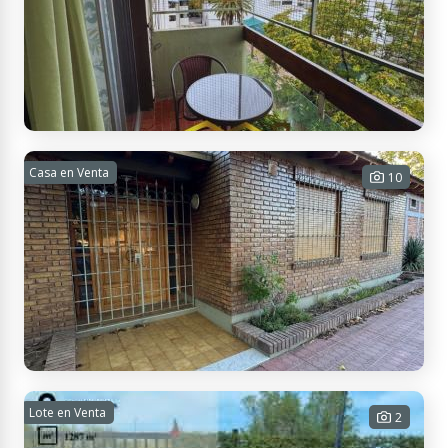
- 84 m² Tot.
USD
Contactar
APTO
CRÉDITO
69.000
Cmte. José A. Salas 174, M5600 San Rafael, Mendoza, Argentina
DEPARTAMENTO CENTRICO - APTO CREDITO
Casa en Venta
10
3 habitaciones - 1 baño - 98 m² Cub.
- 98 m² Tot.
USD
Contactar
APTO
CRÉDITO
95.000
Domingo Bombal 990, M5600GFI San Rafael, Mendoza, Argentina
AMPLIA CASA CÉNTRICA
Lote en Venta
2