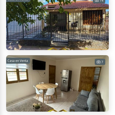
14
CLUB | BARRIO PRIVADO
3 habitaciones - 2 baños - 2
cocheras - 124 m² Cub. - 872 m² Tot.
USD 150.000
Contactar
Calle Pres. Marcelo Torcuato de Alvear 651, M5602HBW San Rafael,
Mendoza, Argentina
Casa en Venta
7
VENTA - AMPLIA CASA EN BARRIO SAT
4 habitaciones - 2 baños - 2
cocheras - 270 m² Cub. - 405 m² Tot.
USD 225.000
Contactar