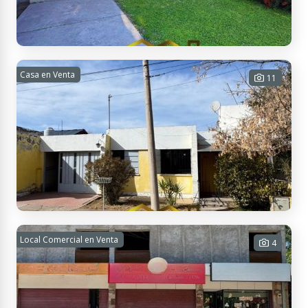
Casa en Venta
CASA CÉNTRICA | AV. 9 DE JULIO
11
3 habitaciones - 2 baños - 2
cocheras - 246 m² Cub. - 500 m² Tot.
USD
Contactar
APTO
CRÉDITO
245.000
Miguel Cané 729, M5602 San Rafael, Mendoza, Argentina
CASA EN CALLE MIGUEL CANE ENTRE PERU Y
Local Comercial en Venta
4
SAN JUAN BOSCO
3 habitaciones - 1 baño - 141 m² Cub.
- 247 m² Tot.