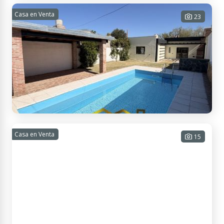
San Rafael, Mendoza, Argentina
CASA 2 HABITACIONES ZONA LOS SAUCES Y
Casa en Venta
23
CARDONATO
2 habitaciones - 1 baño - 1 cochera -
70 m² Cub. - 120 m² Tot.
USD
Contactar
APTO
CRÉDITO
70.000
San Rafael, Mendoza, Argentina
CASA MODERNA A ESTRENAR BARRIO UNIMEV
Casa en Venta
15
2 habitaciones - 2 baños - 1 cochera
- 111 m² Cub. - 289 m² Tot.
USD
Contactar
APTO
CRÉDITO
135.000