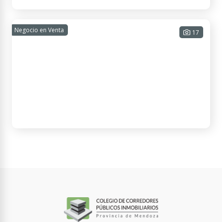
San Rafael, Mendoza, Argentina
CASA 2 DORMITORIOS EN BARRIO VIÑIELA
Negocio en Venta
17
2 habitaciones - 1 baño - 1 cochera -
70 m² Cub. - 110 m² Tot.
USD
Contactar
APTO
CRÉDITO
80.000
25 de Mayo, Mendoza, Argentina
VENDO / PERMUTO COMPLEJO DE 5 CABAÑAS
275 m² Cub. - 4882 m² Tot.
USD 315.000
Contactar