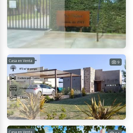
3 habitaciones - 2 baños - 3
cocheras - 222 m² Cub. - 393 m² Tot.
USD
Contactar
APTO
CRÉDITO
135.000
9JR4+R4 San Rafael, Mendoza, Argentina
LOTE EN BARRIO CERRADO LOS OLIVOS | LAS
Casa en Venta
9
PAREDES
1287 m² Tot.
USD 38.000
Contactar
CH9Q+R3 San Rafael, Mendoza, Argentina
VENTA – CASA MODERNA EN NEVADO GOLF
Casa en Venta