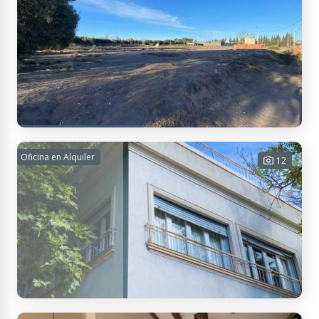
Luis P. Simonovich 3200, M5600 San Rafael, Mendoza, Argentina
VENTA - TERRENO UBICADO EN LAS PAREDES
Oficina en Alquiler
12
500 m² Tot.
USD 30.000
Contactar
Coronel Lorenzo Barcala & Las Heras, M5602 San Rafael, Mendoza,