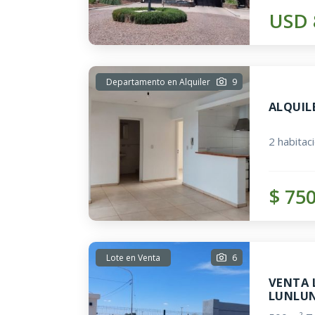
USD 
Departamento en Alquiler
9
ALQUIL
2 habitac
$ 75
Lote en Venta
6
VENTA 
LUNLU