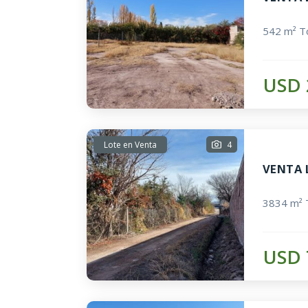
542 m² To
USD 
Lote en Venta
4
VENTA 
3834 m² 
USD 