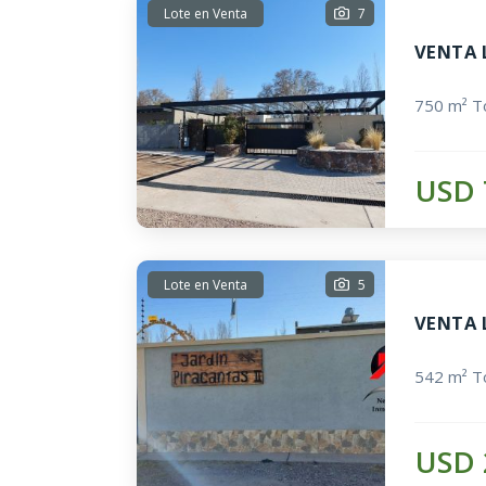
Lote en Venta
7
VENTA 
750 m² To
USD 
Lote en Venta
5
VENTA 
542 m² To
USD 