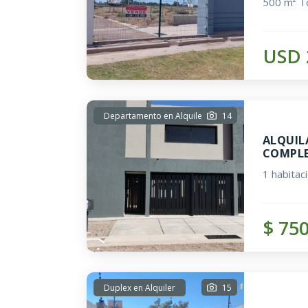
500 m² To
USD 
Departamento en Alquiler
14
ALQUIL
COMPLE
1 habitac
$ 75
Duplex en Alquiler
15