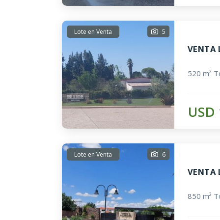
Lote en Venta
5
VENTA 
520 m² To
USD 
Lote en Venta
6
VENTA 
850 m² To