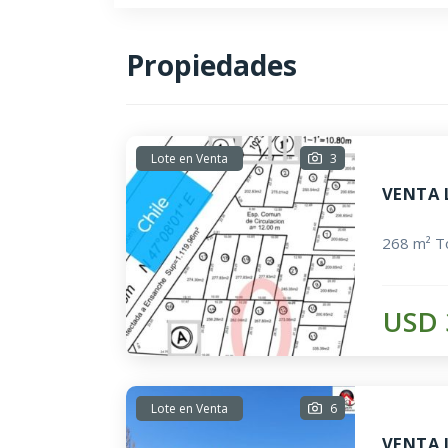
Propiedades
Lote en Venta
3
VENTA 
268 m² To
USD 
Lote en Venta
6
VENTA 