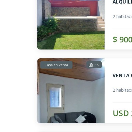
ALQUIL
2 habitac
$ 90
Casa en Venta
19
VENTA 
2 habitac
USD 