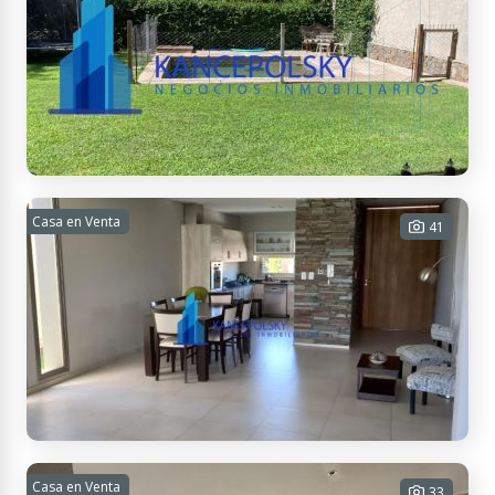
3 habitaciones - 3 baños - 2
cocheras - 374 m² Cub. - 588 m² Tot.
USD 300.000
Contactar
Acceso Sur - Lateral Este 5269, M5505 5781, Mendoza, Argentina
EXCELENTE CASA EN RINCON DE DRUMMOND
Casa en Venta
41
4 habitaciones - 3 baños - 2
cocheras - 178 m² Cub. - 321 m² Tot.
USD 265.000
Contactar
Casa en Venta
AIRE MALBEC. EXCELENTE INVERSION.
33