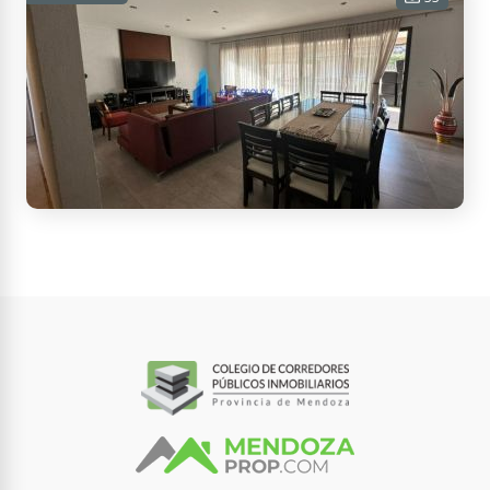
3 habitaciones - 2 baños - 2
cocheras - 225 m² Cub. - 400 m² Tot.
USD 240.000
Contactar
Aguaribay, Mendoza, Argentina
EXCELENTE Y AMPLIA CASA EN BARRIO
AGUARIBAY.
4 habitaciones - 4 baños - 2
cocheras - 290 m² Cub. - 550 m² Tot.
USD 350.000
Contactar