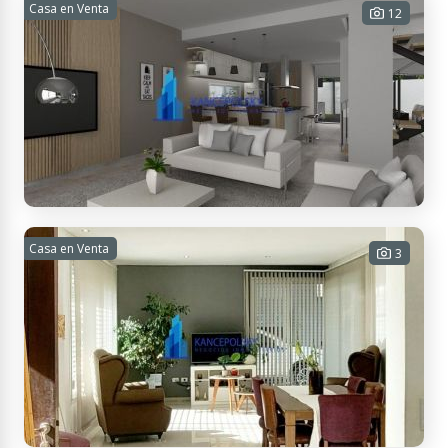
Casa en Venta
12
Azcuénaga, Luján de Cuyo, Mendoza, Argentina
TERRAZAS PARK LULUNTA. A ESTRENAR
Casa en Venta
3
3 habitaciones - 2 baños - 2
cocheras - 180 m² Cub. - 354 m² Tot.
USD 230.000
Contactar