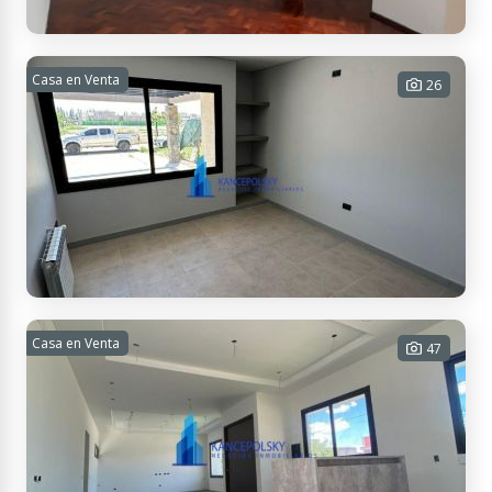
Primitivo de la Reta 900, M5500IEH Mendoza, Argentina
MICROCENTRO. AMPLIO SEMIPISO. PATIO.
Casa en Venta
26
FRONTAL. PRIMER PISO.
3 habitaciones - 2 baños - 130 m²
Tot.
USD 120.000
Contactar
Casa en Venta
A ESTRENAR. ALMA GARDENIA
47
3 habitaciones - 3 baños - 2
cocheras - 180 m² Cub. - 500 m² Tot.