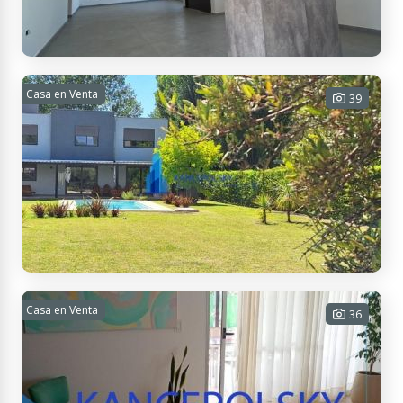
USD 260.000
Contactar
Casa en Venta
A ESTRENAR. BOEDO VILLAGE
39
3 habitaciones - 3 baños - 2
cocheras - 160 m² Cub. - 430 m² Tot.
USD 230.000
Contactar
Roque Sáenz Peña 3524, M5509 Luján de Cuyo, Mendoza, Argentina
SOLAR DEL PLATA
Casa en Venta
36
3 habitaciones - 3 baños - 2
cocheras - 300 m² Cub. - 1400 m²
Tot.