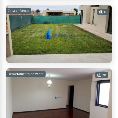
Viamonte 393, M5519 San José, Mendoza, Argentina
HUERTO DEL SOL. CHACRAS DE CORIA.
Casa en Venta
6
2 habitaciones - 1 baño - 2 cocheras
- 180 m² Cub. - 1000 m² Tot.
USD 169.000
Contactar
Vistalba, Mendoza, Argentina
AMPLIA CASA EN VISTALBA COUNTRY
Departamento en Venta
20
4 habitaciones - 4 baños - 2
cocheras - 1006 m² Tot.
USD 330.000
Contactar