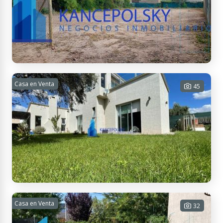
cocheras - 120 m² Cub. - 200 m² Tot.
USD 200.000
Contactar
Aráoz, Luján de Cuyo, Mendoza, Argentina
TERRUÑOS DE ARAOZ I
Casa en Venta
45
800 m² Tot.
USD 45.000
Contactar
Vieytes 2898, Maipú, Mendoza, Argentina
AMPLIA CASA EN PORTAL ANDINO
Casa en Venta
32