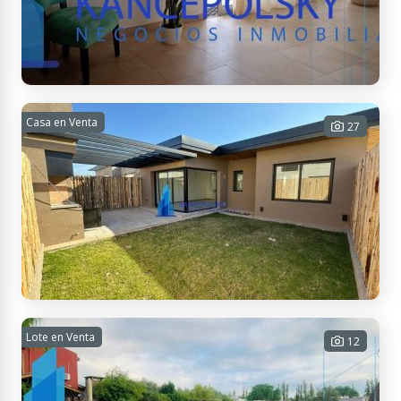
USD 298.000
Contactar
San Martín 1802, M5507 Luján de Cuyo, Mendoza, Argentina
LAR DE VIEYTES II
Casa en Venta
27
3 habitaciones - 3 baños - 2
cocheras - 203 m² Cub. - 500 m² Tot.
USD 235.000
Contactar
Lote en Venta
CONDOMINIOS GRAN BOEDO
12
2 habitaciones - 2 baños - 2