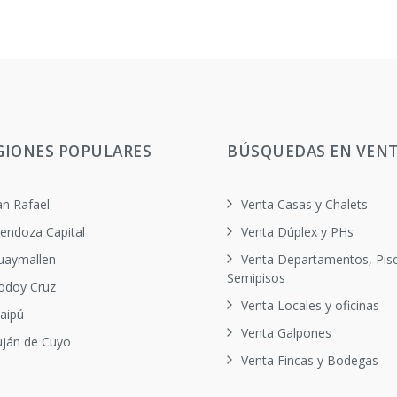
GIONES POPULARES
BÚSQUEDAS EN VEN
an Rafael
Venta Casas y Chalets
endoza Capital
Venta Dúplex y PHs
uaymallen
Venta Departamentos, Pis
Semipisos
odoy Cruz
Venta Locales y oficinas
aipú
Venta Galpones
uján de Cuyo
Venta Fincas y Bodegas