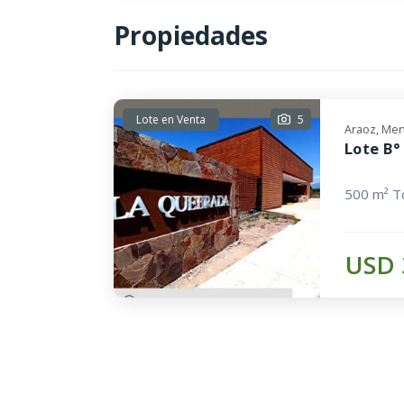
Propiedades
Lote en Venta
5
Araoz, Men
Lote B
500 m² To
USD 