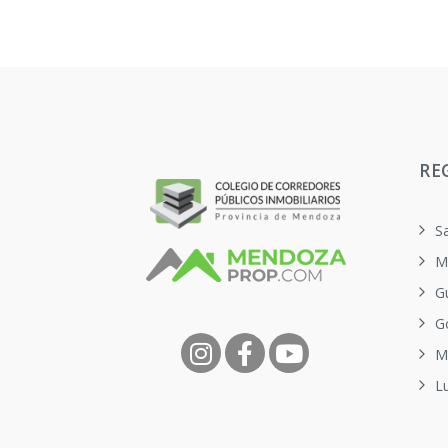
RE
S
M
G
G
M
L