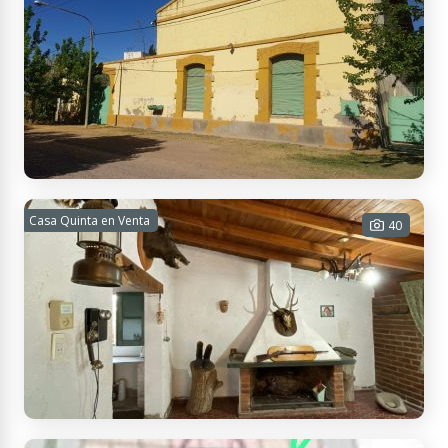
R9FV+Q3 Medrano, Mendoza, Argentina
BODEGA EN MEDRANO JUNÍN
Casa Quinta en Venta
40
3 habitaciones - 3 baños - 1300 m²
Cub. - 13000 m² Tot.
USD 380.000
Contactar
432X+MP Mendoza, Argentina