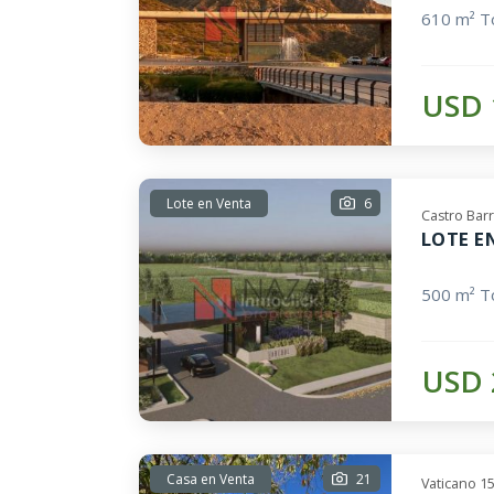
610 m² To
USD 
Lote en Venta
6
Castro Bar
LOTE E
500 m² To
USD 
Casa en Venta
21
Vaticano 1