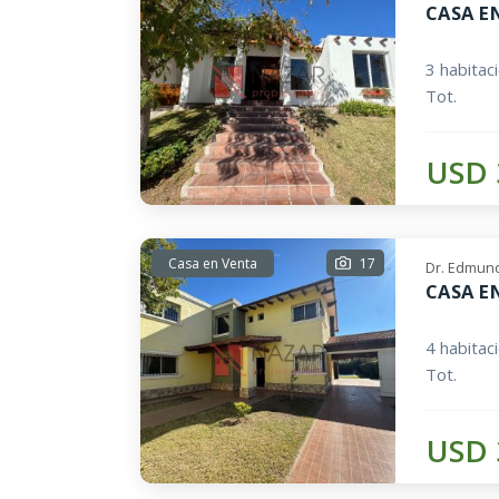
CASA E
3 habitac
Tot.
USD 
Casa en Venta
17
Dr. Edmund
CASA E
4 habitac
Tot.
USD 