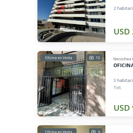
2 habitac
USD 
Oficina en Venta
15
Necochea 
OFICIN
3 habitac
Tot.
USD 
Oficina en Venta
9