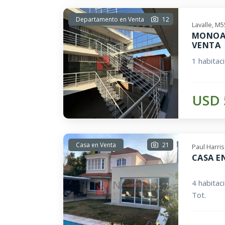
Departamento en Venta
12
Lavalle, M
MONOAM
VENTA
1 habitac
USD 
Casa en Venta
21
Paul Harri
CASA E
4 habitac
Tot.