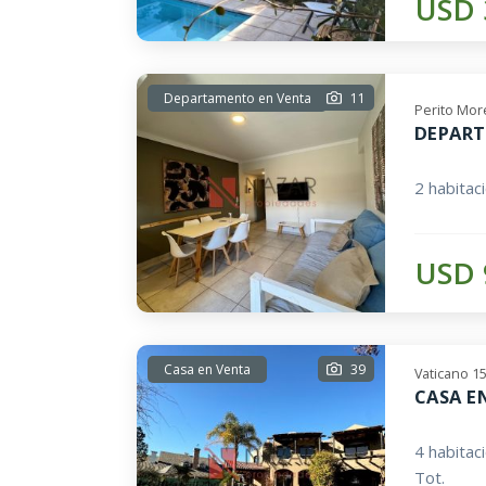
USD 
Departamento en Venta
11
Perito Mor
DEPART
2 habitac
USD 
Casa en Venta
39
Vaticano 1
CASA E
4 habitac
Tot.