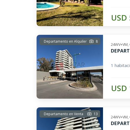
USD 
Departamento en Alquiler
8
24WV+VM, 
DEPART
1 habitac
USD 
Departamento en Venta
13
24WV+VM, 
DEPART