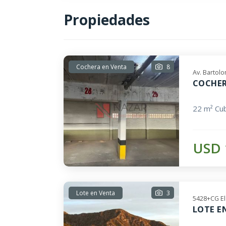
Propiedades
Cochera en Venta
8
Av. Bartol
COCHER
22 m² Cub
USD 
Lote en Venta
3
5428+CG El
LOTE E