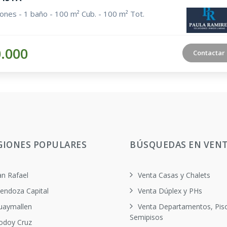
iones - 1 baño - 100 m² Cub. - 100 m² Tot.
0.000
Contactar
GIONES POPULARES
BÚSQUEDAS EN VEN
an Rafael
Venta Casas y Chalets
endoza Capital
Venta Dúplex y PHs
uaymallen
Venta Departamentos, Pis
Semipisos
odoy Cruz