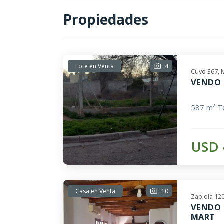
Propiedades
Lote en Venta
4
Cuyo 367, 
VENDO 
587 m² To
USD 
Casa en Venta
10
Zapiola 12
VENDO 
MART