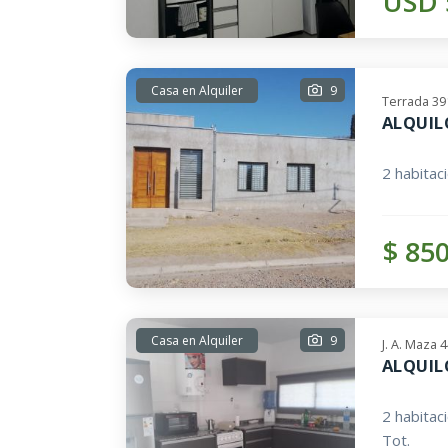
USD 
Casa en Alquiler
9
Terrada 39
ALQUIL
2 habitac
$ 85
Casa en Alquiler
9
J. A. Maza
ALQUIL
2 habitac
Tot.