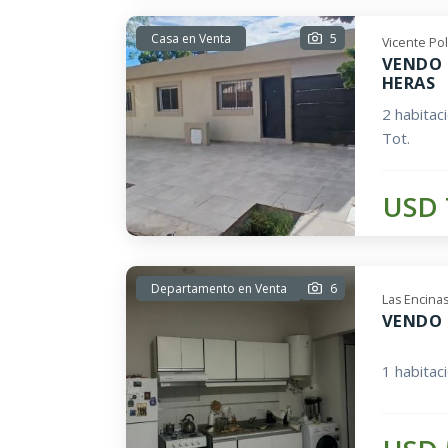
Casa en Venta
5
Vicente Po
VENDO 
HERAS
2 habitac
Tot.
USD 
Departamento en Venta
6
Las Encina
VENDO 
1 habitac