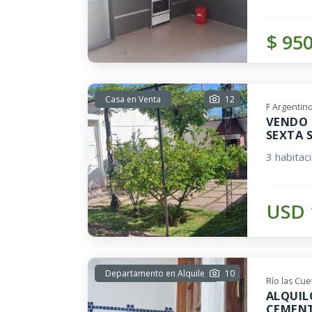
$ 95
Casa en Venta
12
F Argentin
VENDO 
SEXTA 
3 habitac
USD 
Departamento en Alquiler
10
Río las Cu
ALQUIL
CEMENT