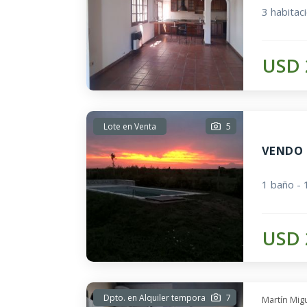
3 habitac
USD 
Lote en Venta
5
VENDO 
1 baño - 
USD 
Dpto. en Alquiler temporal
7
Martín Mig