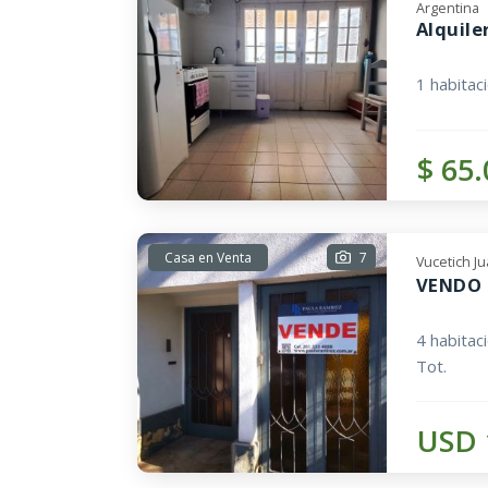
Argentina
Alquile
1 habitac
$ 65
Casa en Venta
7
Vucetich J
VENDO 
4 habitac
Tot.
USD 