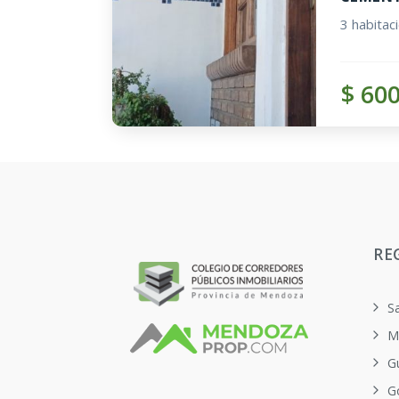
3 habitac
$ 60
RE
S
M
G
G