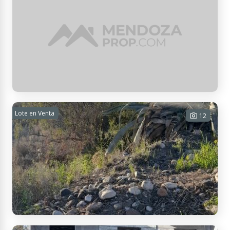
Ugarteche, Mendoza, Argentina
LOTES EN VENTA
Lote en Venta
12
2000 m² Tot.
$ 4.500.000
Contactar
Los Chañares b13, Mendoza, Argentina