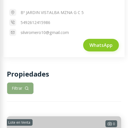
Bº JARDIN VISTALBA MZNA G C 5
5492612415986
silviromero10@gmail.com
WhatsApp
Propiedades
Filtrar
Lote en Venta
0