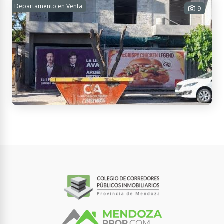
LOTE EN VENTA
Departamento en Venta
9
4800 m² Tot.
USD 30.000
Contactar
Montecaseros 621, M5504BBZ Godoy Cruz, Mendoza, Argentina
DEPARTAMENTOS EN VENTA
1 habitación - 1 cochera - 60 m² Tot.
USD 62.000
Contactar