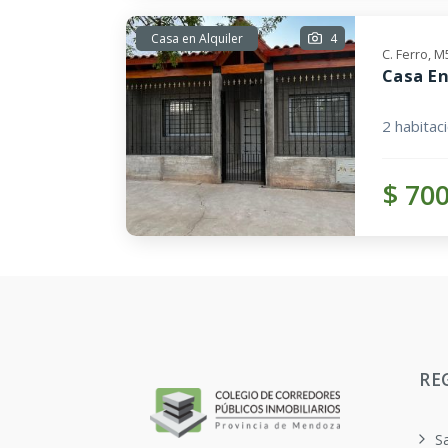
Casa en Alquiler
4
C. Ferro, 
Casa En
2 habitac
$ 70
RE
S