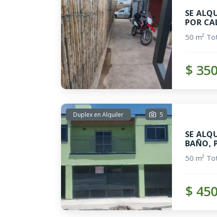
SE ALQ
POR CA
50 m² Tot
$ 35
Duplex en Alquiler
5
SE ALQ
BAÑO, 
50 m² Tot
$ 45