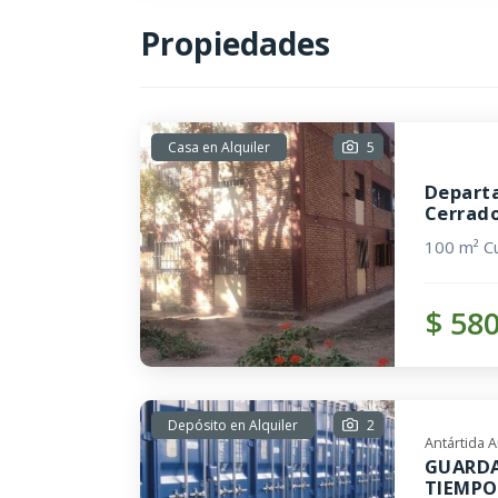
Propiedades
Casa en Alquiler
5
Departa
Cerrad
100 m² Cu
$ 58
Depósito en Alquiler
2
Antártida 
GUARDA
TIEMPO