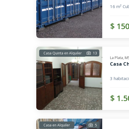
16 m² Cub
$ 15
Casa Quinta en Alquiler
13
La Plata, 
Casa C
3 habitac
$ 1.5
Casa en Alquiler
5