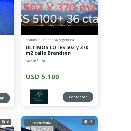
Brandsen, Mendoza, Argentina
ULTIMOS LOTES 502 y 370
m2 calle Brandsen
Construya YA!!
502 m² Tot.
USD 5.100
Contactar
ar
8
5
Lote en Venta