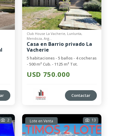
Club House La Vacherie, Lunlunta,
Mendoza, Arg...
Casa en Barrio privado La
l
Vacherie
5 habitaciones - 5 baños - 4 cocheras
- 500 m² Cub. - 1125 m² Tot.
USD 750.000
ar
Contactar
2
13
Lote en Venta