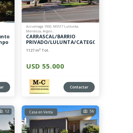
Azcuénaga 1000, M5517 Lunlunta,
Mendoza, Argen...
unto
CARRASCAL/BARRIO
ampo
PRIVADO/LULUNTA/CATEGORIA/SUPERFICI
1120 METR...
1127 m² Tot.
USD 55.000
ar
Contactar
12
56
Casa en Venta