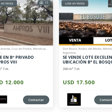
11
 en Venta
Lote en Venta
 Aranda, Cruz de Piedra, Mendoza,
Don Bosco, Rodeo del Medio, Mendo
...
Argentina
E EN Bº PRIVADO
SE VENDE LOTE EXCELE
ROS VIII
UBICACIÓN B° EL BOSQ
² Tot.
300 m² Tot.
D 12.000
USD 17.500
Contactar
Contact