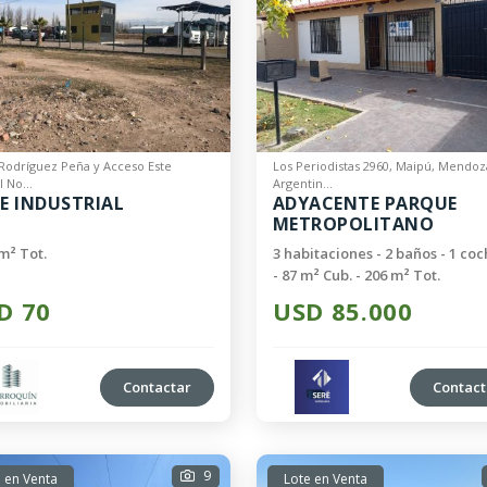
 Rodríguez Peña y Acceso Este
Los Periodistas 2960, Maipú, Mendoz
l No...
Argentin...
E INDUSTRIAL
ADYACENTE PARQUE
METROPOLITANO
m² Tot.
3 habitaciones - 2 baños - 1 co
- 87 m² Cub. - 206 m² Tot.
D 70
USD 85.000
Contactar
Contact
9
 en Venta
Lote en Venta