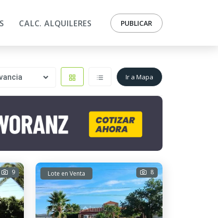
S
CALC. ALQUILERES
PUBLICAR
vancia
Ir a Mapa
9
8
Lote en Venta