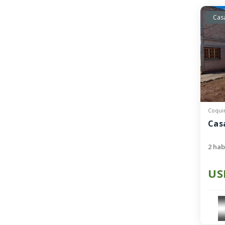
Cas
Coqui
Cas
2 hab
US