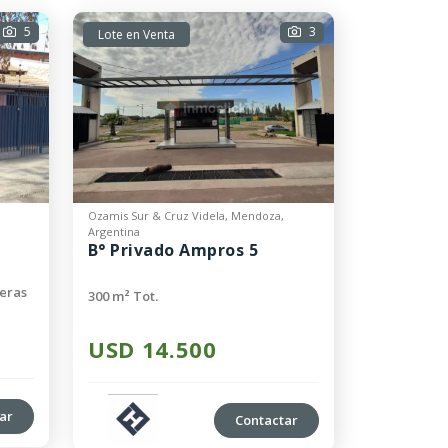
5
3
Lote en Venta
Ozamis Sur & Cruz Videla, Mendoza,
Argentina
B° Privado Ampros 5
heras
300 m² Tot.
USD 14.500
ar
Contactar