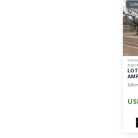
Lote
Videla
Argent
LOT
AMP
320 m
US