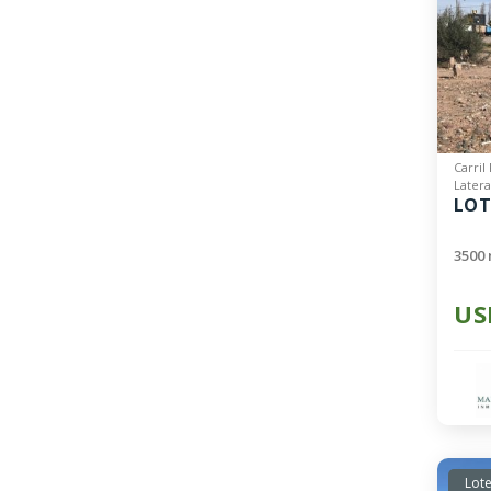
Carril
Latera
LOT
3500 
US
Lote