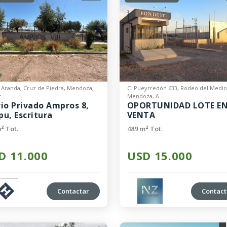
 Aranda, Cruz de Piedra, Mendoza,
C. Pueyrredón 633, Rodeo del Medio
...
Mendoza, A...
rio Privado Ampros 8,
OPORTUNIDAD LOTE E
pu, Escritura
VENTA
ediata!
² Tot.
489 m² Tot.
D 11.000
USD 15.000
Contactar
Contact