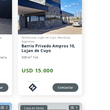
a,
Anchorena, Luján de Cuyo, Mendoza,
Argentina
Barrio Privado Ampros 10,
Lujan de Cuyo
chera
500 m² Tot.
USD 15.000
ar
Contactar
2
5
Casa en Venta