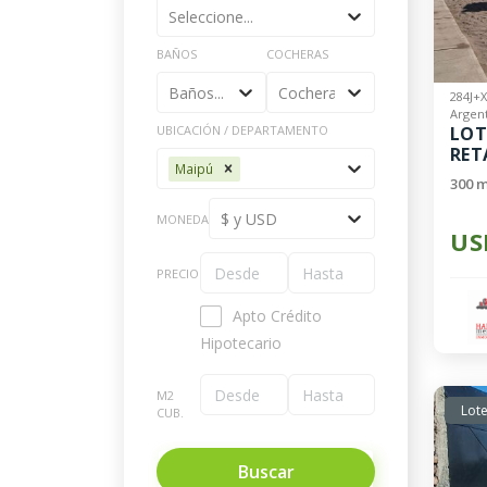
Seleccione...
BAÑOS
COCHERAS
Baños...
Cocheras...
284J+
Argen
UBICACIÓN / DEPARTAMENTO
LOT
RET
Maipú
UBI
300 m
$ y USD
MONEDA
US
PRECIO
Apto Crédito
Hipotecario
M2
Lote
CUB.
Buscar