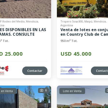
XP Rodeo del Medio, Mendoza,
Tropero Sosa 800, Maipú, Mendoza,
tina
Argentina
ES DISPONIBLES EN LAS
Venta de lotes en conj
AMAS. CONSULTE
en Country Club de C
CACIONES.
Maipu
² Tot.
950 m² Tot.
D 25.000
USD 45.000
Contactar
Contact
6
 en Venta
Lote en Venta