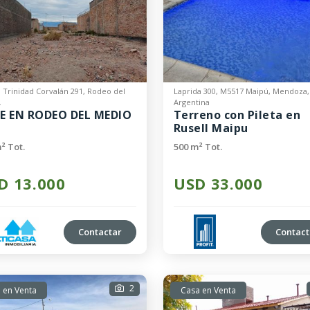
la Trinidad Corvalán 291, Rodeo del
Laprida 300, M5517 Maipú, Mendoza,
.
Argentina
E EN RODEO DEL MEDIO
Terreno con Pileta en
Rusell Maipu
² Tot.
500 m² Tot.
D 13.000
USD 33.000
Contactar
Contact
2
 en Venta
Casa en Venta