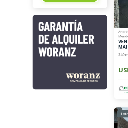
André
Mendo
VEN
MAI
340 m
US
Lote