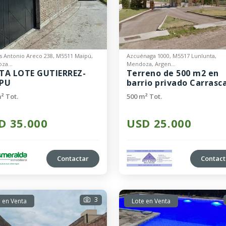
s Antonio Areco 238, M5511 Maipú,
Azcuénaga 1000, M5517 Lunlunta,
za...
Mendoza, Argen...
TA LOTE GUTIERREZ-
Terreno de 500 m2 en
PU
barrio privado Carrasca
² Tot.
500 m² Tot.
D 35.000
USD 25.000
Contactar
Contact
3
 en Venta
Lote en Venta