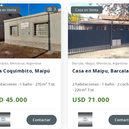
3
a en Venta
Casa en Venta
mbito, Mendoza, Argentina
Barcala, Maipú, Mendoza, Argentina
a Coquimbito, Maipú
Casa en Maipu, Barcala
itaciones - 1 baño - 270 m² Tot.
2 habitaciones - 1 baño - 2 coc
- 220 m² Tot.
D 45.000
USD 71.000
Contactar
Contact