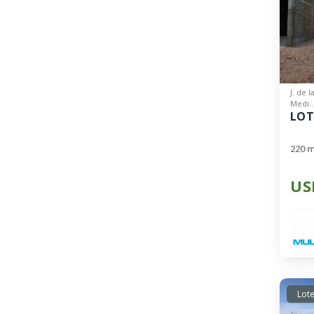
J. de 
Medi..
LOT
220 m
US
Lote