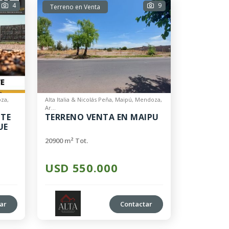
4
9
Terreno en Venta
za,
Alta Italia & Nicolás Peña, Maipú, Mendoza,
Ar...
NTE
TERRENO VENTA EN MAIPU
UE
20900 m² Tot.
USD 550.000
ar
Contactar