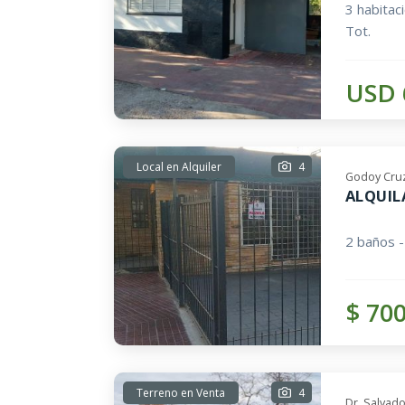
3 habitac
Tot.
USD 
Local en Alquiler
4
Godoy Cruz
ALQUIL
2 baños -
$ 70
Terreno en Venta
4
Dr. Salvad