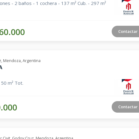
iones - 2 baños - 1 cochera - 137 m² Cub. - 297 m²
60.000
Contactar
, Mendoza, Argentina
A
 50 m² Tot.
0.000
Contactar
or Civit, Godoy Cruz, Mendoza, Argentina