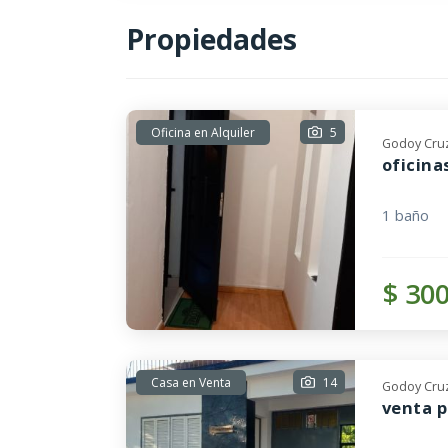
Propiedades
Oficina en Alquiler
5
Godoy Cruz
oficina
1 baño
$ 30
Casa en Venta
14
Godoy Cruz
venta 