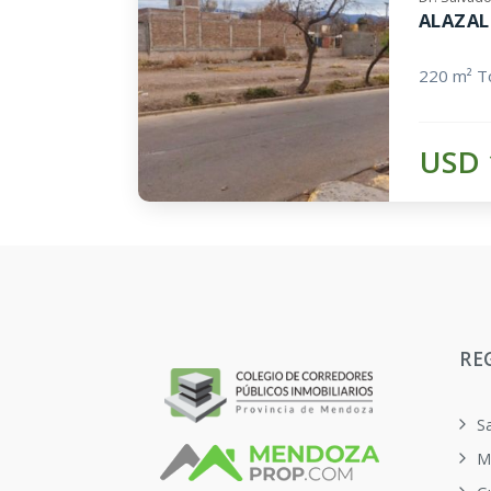
ALAZAL
220 m² To
USD 
RE
S
M