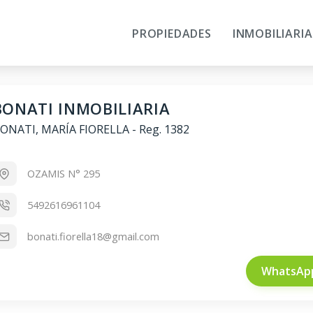
PROPIEDADES
INMOBILIARIA
BONATI INMOBILIARIA
ONATI, MARÍA FIORELLA
-
Reg. 1382
OZAMIS N° 295
5492616961104
bonati.fiorella18@gmail.com
WhatsAp