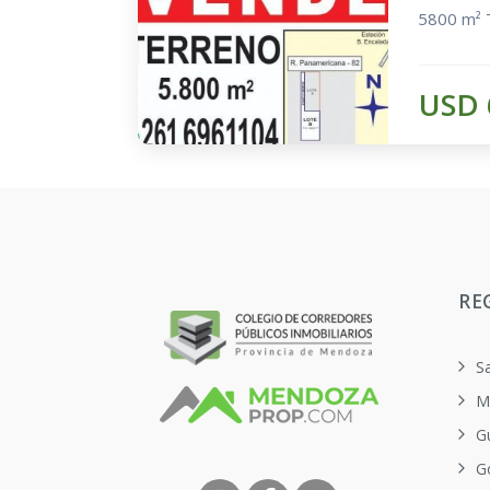
5800 m² 
USD 
RE
S
M
G
G