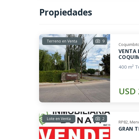
Propiedades
Terreno en Venta
9
Coquimbito
VENTA 
COQUIM
400 m² To
USD 
Lote en Venta
2
RP82, Mend
GRAN T