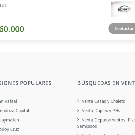
Tot.
60.000
Contactar
GIONES POPULARES
BÚSQUEDAS EN VEN
an Rafael
Venta Casas y Chalets
endoza Capital
Venta Dúplex y PHs
uaymallen
Venta Departamentos, Pis
Semipisos
odoy Cruz