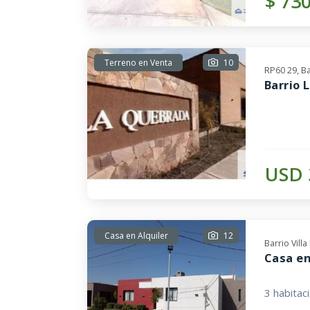
$ 73
Terreno en Venta
10
RP60 29, B
Barrio 
USD 
Casa en Alquiler
12
Barrio Vill
Casa en
3 habitac