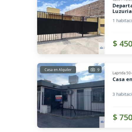
Departa
Luzuri
1 habitac
$ 45
Casa en Alquiler
9
Laprida 50
Casa en
3 habitac
$ 75