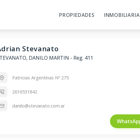
PROPIEDADES
INMOBILIARIA
Adrian Stevanato
TEVANATO, DANILO MARTIN
-
Reg. 411
Patricias Argentinas Nº 275
2616531842
danilo@stevanato.com.ar
WhatsAp