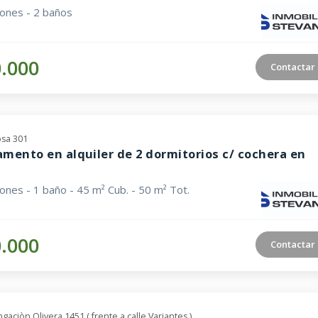
iones - 2 baños
0.000
Contactar
sa 301
mento en alquiler de 2 dormitorios c/ cochera en
iones - 1 baño - 45 m² Cub. - 50 m² Tot.
0.000
Contactar
ngaciòn Olivera 1451 ( frente a calle Variantes )