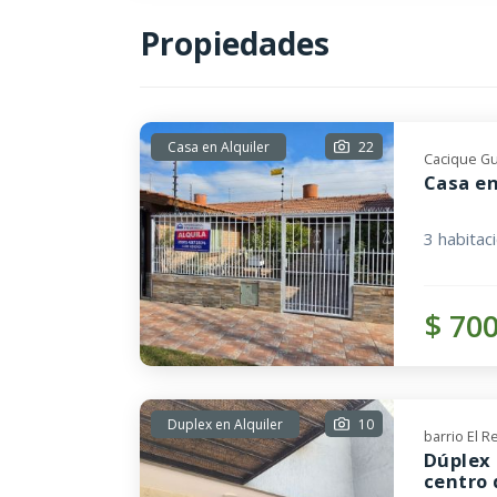
Propiedades
Casa en Alquiler
22
Cacique Gu
Casa en
3 habitac
$ 70
Duplex en Alquiler
10
barrio El R
Dúplex 
centro