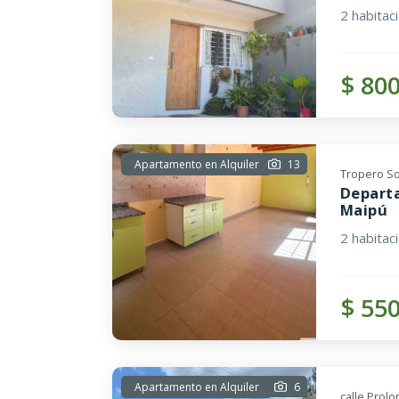
2 habitac
$ 80
Apartamento en Alquiler
13
Tropero So
Departa
Maipú
2 habitac
$ 55
Apartamento en Alquiler
6
calle Prolo