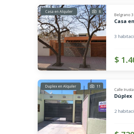
Casa en Alquiler
8
Belgrano 3
Casa en
3 habitac
$ 1.4
Duplex en Alquiler
11
Calle Irust
Dúplex 
2 habitac