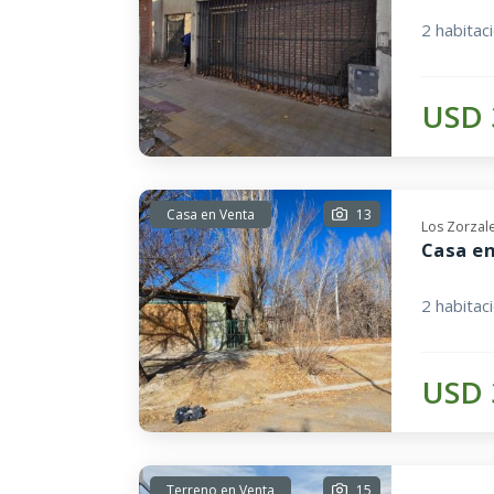
2 habitac
USD 
Casa en Venta
13
Los Zorzal
Casa en
2 habitac
USD 
Terreno en Venta
15