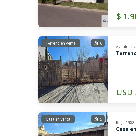
$ 1.9
Terreno en Venta
6
Avenida La
Terreno
USD 
Casa en Venta
5
Rioja 1982
Casa en