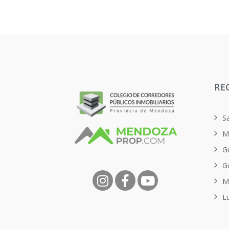
RE
S
M
G
G
M
L