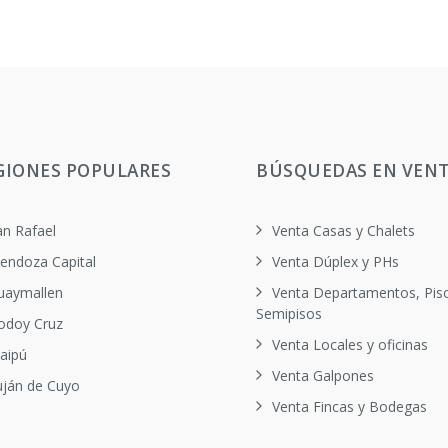
GIONES POPULARES
BÚSQUEDAS EN VEN
an Rafael
Venta Casas y Chalets
endoza Capital
Venta Dúplex y PHs
uaymallen
Venta Departamentos, Pis
Semipisos
odoy Cruz
Venta Locales y oficinas
aipú
Venta Galpones
uján de Cuyo
Venta Fincas y Bodegas