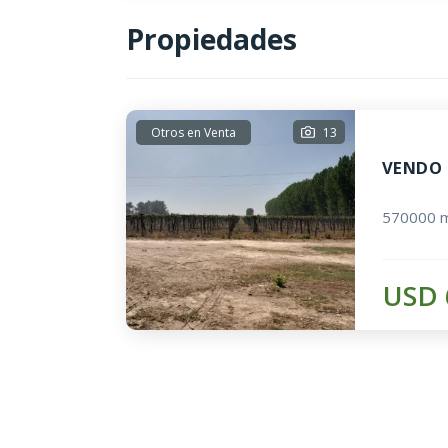
Propiedades
Otros en Venta
13
VENDO 
570000 m
USD 