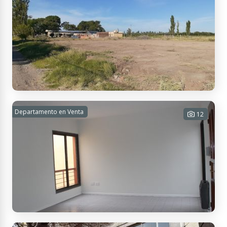
Adolfo Calle, Mendoza, Argentina
Lotes Adolfo Calle y Spinelli
Departamento en Venta
12
401 m² Tot.
USD 8.000
Contactar
José Quiroga 1167, M5600BHH San Rafael, Mendoza, Argentina