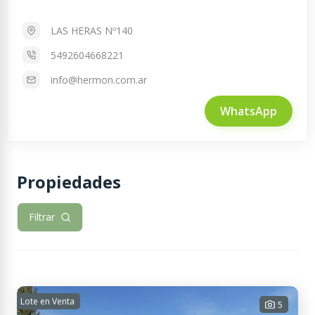
LAS HERAS Nº140
5492604668221
info@hermon.com.ar
WhatsApp
Propiedades
Filtrar
Lote en Venta
5