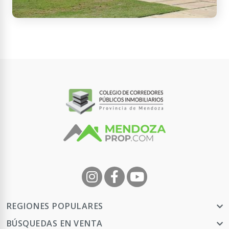
320.000
Bianchi & Las Virgenes, Mendoza, Argentina
Casa B° privado Nevado Golf Club
3 habitaciones - 2 baños - 2
cocheras - 147 m² Cub. - 865 m² Tot.
USD
Contactar
APTO
CRÉDITO
350.000
REGIONES POPULARES
BÚSQUEDAS EN VENTA