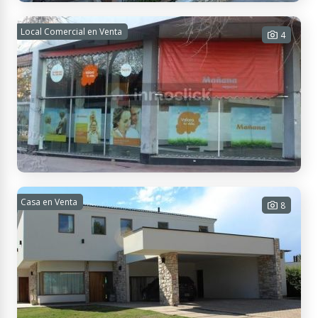
Dr. Minoprio 1705, M5502AJT Mendoza, Argentina
Departamento en venta
Local Comercial en Venta
4
2 habitaciones - 1 baño - 70 m² Cub.
- 401 m² Tot.
USD
Contactar
APTO
CRÉDITO
125.000
San Juan & República de Siria, M5502 Capital, Mendoza, Argentina
Vendo Salon Comercial
Casa en Venta
8
1 habitación - 1 baño - 60 m² Tot.
USD
Contactar
APTO
CRÉDITO