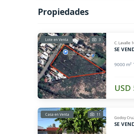
Propiedades
Lote en Venta
3
C. Lavalle
SE VEND
9000 m² 
USD 
Casa en Venta
11
Godoy Cruz
SE VEN