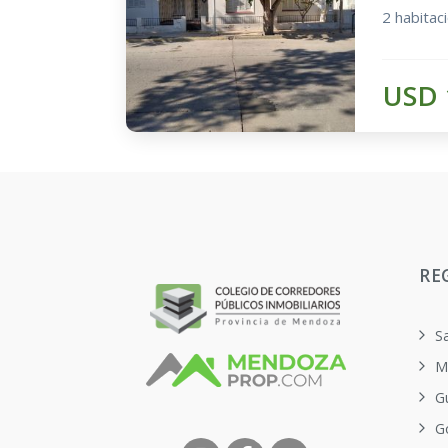
2 habitac
USD 
RE
S
M
G
G