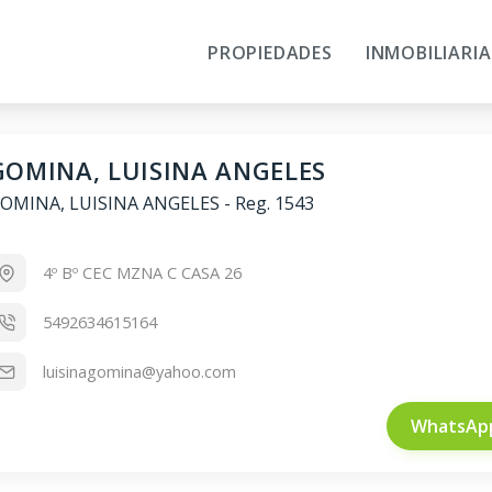
PROPIEDADES
INMOBILIARIA
GOMINA, LUISINA ANGELES
OMINA, LUISINA ANGELES
-
Reg. 1543
4º Bº CEC MZNA C CASA 26
5492634615164
luisinagomina@yahoo.com
WhatsAp