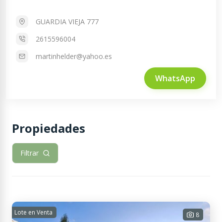
GUARDIA VIEJA 777
2615596004
martinhelder@yahoo.es
WhatsApp
Propiedades
Filtrar
Lote en Venta
8