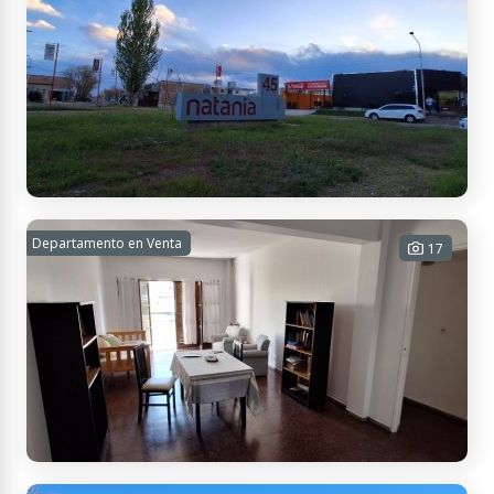
Azcuénaga 1326, M5507 Luján de Cuyo, Mendoza, Argentina
Lote en venta Lujan de Cuyo
Departamento en Venta
17
267 m² Tot.
USD 26.000
Contactar
Sarmiento 298, M5502 Mendoza, Argentina