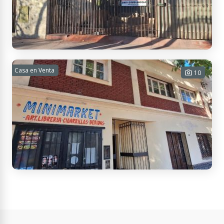
USD 1.000
Contactar
Bouchard 77, M5501 Godoy Cruz, Mendoza, Argentina
Casa 3 dormitorios - Godoy Cruz
Casa en Venta
10
3 habitaciones - 1 baño - 1 cochera -
147 m² Cub. - 157 m² Tot.
USD 80.000
Contactar
Beltrán 425, M5500 Mendoza, Argentina
Casa 3 dormitorios - Ciudad de Mendoza
3 habitaciones - 1 baño - 1 cochera -