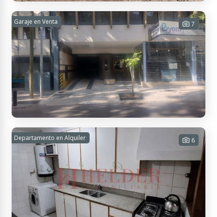
Guardia Vieja 777, M5509 Vistalba, Mendoza, Argentina
Lote en Vístalba - B° Privado 1.000m2 -
Garaje en Venta
7
VENTA
1008 m² Tot.
USD 62.000
Contactar
Catamarca 131, M5500GMB Mendoza, Argentina
Cochera Ciudad de Mendoza VENTA
Departamento en Alquiler
6
1 baño - 1 cochera - 15 m² Cub. - 15
m² Tot.
USD 8.000
Contactar