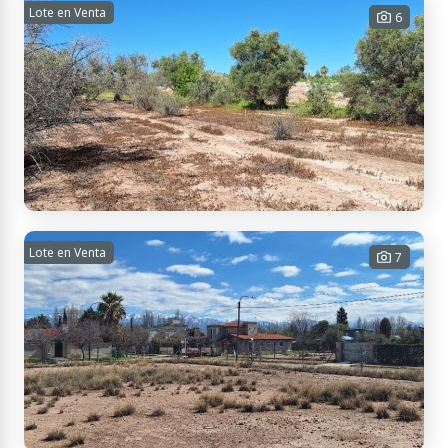
Departamento en Peatonal Mendoza - 4
Lote en Venta
6
Dormitorios - VENTA
4 habitaciones - 2 baños - 120 m²
Cub. - 120 m² Tot.
USD 116.000
Contactar
C. San Isidro 1681, M5515 Maipú, Mendoza, Argentina
Terreno en venta - Maipú 4500m2
Lote en Venta
7
4500 m² Tot.
USD 90.000
Contactar