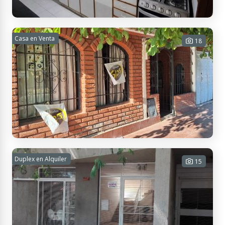
Huarpes 522, M5502CZH Mendoza, Argentina
Alquiler Departamento 5ta Sección Mendoza
Casa en Venta
18
- 2 Dorm. - Planta Baja
2 habitaciones - 1 baño - 60 m² Cub.
- 65 m² Tot.
$ 730.000
Contactar
Los Malvones 4725, M5521, Mendoza, Argentina
Casa en venta - 2 dormitorios, jardín
Duplex en Alquiler
15
2 habitaciones - 1 baño - 2 cocheras
- 110 m² Cub. - 208 m² Tot.