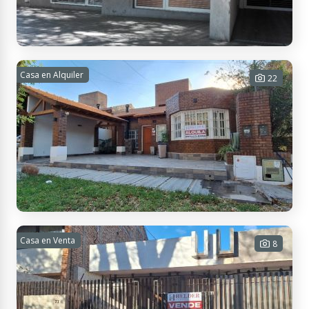
USD 54.000
Contactar
Arizu 550, M5501 Godoy Cruz, Mendoza, Argentina
Alquiler Duplex - B° Bombal Sur - Complejo
Casa en Alquiler
22
cerrado
2 habitaciones - 1 baño - 1 cochera -
82 m² Cub. - 82 m² Tot.
$ 950.000
Contactar
San Martín 7110, M5505 Luján de Cuyo, Mendoza, Argentina
Alquiler casa amoblada - B° Privado Lujan de
Casa en Venta
8
Cuyo - 3 Dormitorios
3 habitaciones - 2 baños - 1 cochera
- 110 m² Cub. - 199 m² Tot.