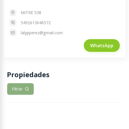
MITRE 538
5492613046572
lalypperez@gmail.com
WhatsApp
Propiedades
Filtrar