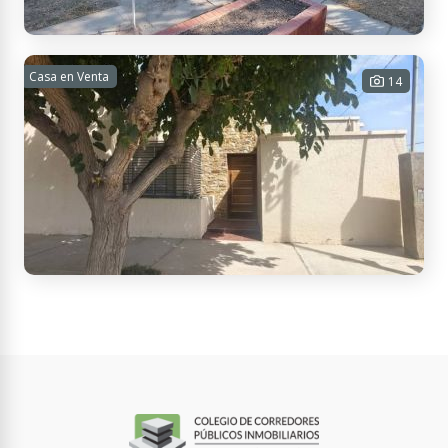
11.500
Casa en Venta
Se vende casa en barrio mebna
14
3 habitaciones - 2 baños - 1 cochera
- 132 m² Cub. - 216 m² Tot.
USD 65.000
Contactar
Se vende casa en San Martin
3 habitaciones - 1 baño - 1 cochera -
110 m² Cub. - 110 m² Tot.