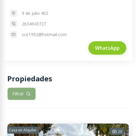
9 de julio 402
2634943727
sce1992@hotmail.com
WhatsApp
Propiedades
Filtrar
Casa en Alquiler
20