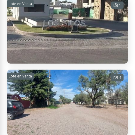
Se vende casa en san martin
Lote en Venta
1
3 habitaciones - 3 baños - 1 cochera
- 160 m² Cub. - 280 m² Tot.
USD 92.000
Contactar
Lote en Venta
Se vende lote
4
500 m² Tot.
USD 40.000
Contactar