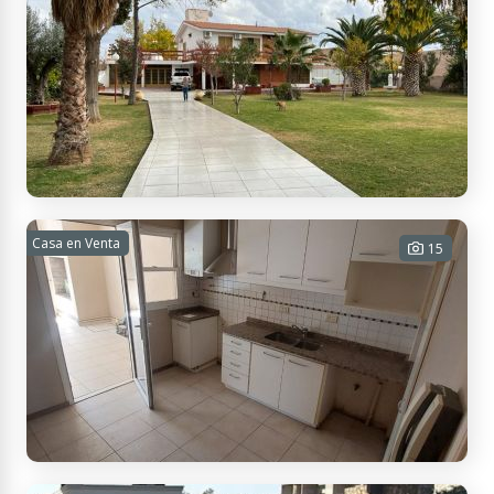
Palmira, Mendoza, Argentina
Se alquila propiedad en Palmira
Casa en Venta
15
5 habitaciones - 3 baños - 4
cocheras - 2200 m² Tot.
$ 1.600.000
Contactar
Espejo Este 381, M5570 San Martín, Mendoza, Argentina