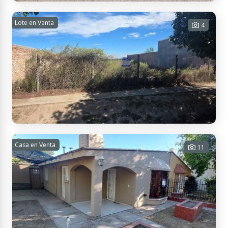
Lote en Venta
Se vende lote con pileta
4
30 m² Cub. - 410 m² Tot.
USD 25.000
Contactar
RFGX+PR Rivadavia, Mendoza, Argentina
Se vende lote
Casa en Venta
11
348 m² Tot.
USD
Contactar
APTO
CRÉDITO