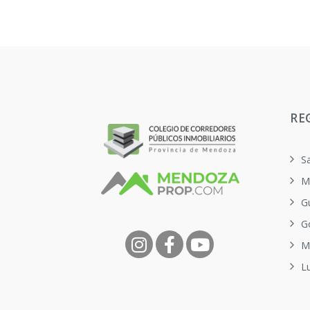
RE
S
M
G
G
M
L