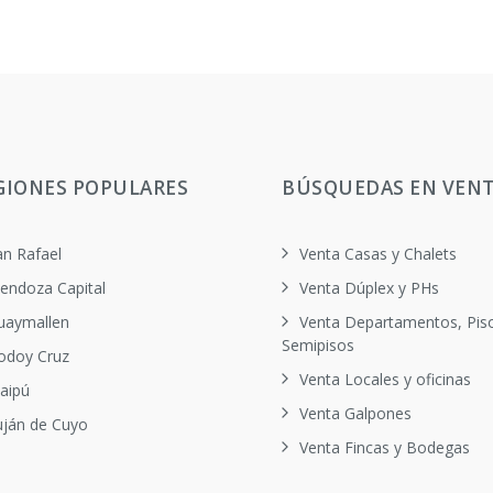
GIONES POPULARES
BÚSQUEDAS EN VEN
an Rafael
Venta Casas y Chalets
endoza Capital
Venta Dúplex y PHs
uaymallen
Venta Departamentos, Pis
Semipisos
odoy Cruz
Venta Locales y oficinas
aipú
Venta Galpones
uján de Cuyo
Venta Fincas y Bodegas