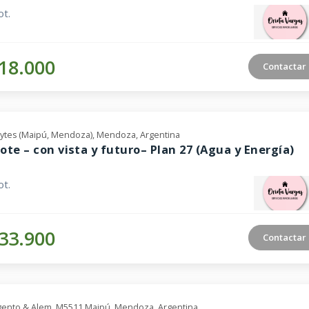
t.
18.000
Contactar
eytes (Maipú, Mendoza), Mendoza, Argentina
ote – con vista y futuro– Plan 27 (Agua y Energía)
t.
33.900
Contactar
gento & Alem, M5511 Maipú, Mendoza, Argentina