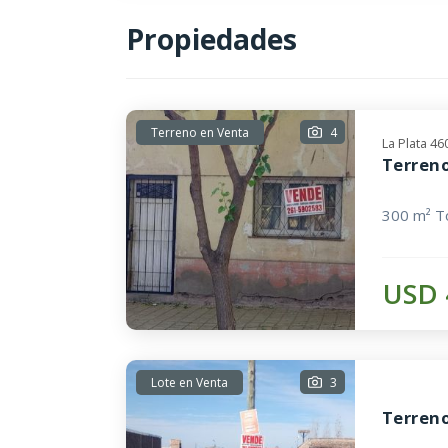
Propiedades
Terreno en Venta
4
La Plata 4
Terreno
300 m² To
USD 
Lote en Venta
3
Terreno