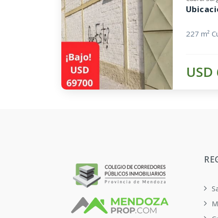
Ubicaci
227 m² Cu
USD 
RE
S
M