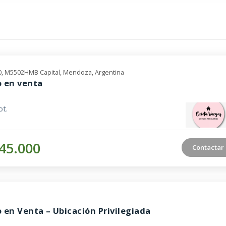
60, M5502HMB Capital, Mendoza, Argentina
 en venta
t.
45.000
Contactar
 en Venta – Ubicación Privilegiada