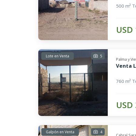
500 m² To
USD 
Lote en Venta
5
Palma y Vi
Venta L
760 m² To
USD 
Galpón en Venta
4
Cabral Sar