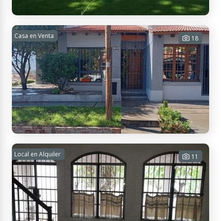
Parque San Martín, Capital, Mendoza, Argentina
Casa Capital Alquiler
Casa en Venta
18
5 habitaciones - 6 baños - 2
cocheras - 1400 m² Tot.
USD 6.000
Contactar
Isla Nueva, M5505 Luján de Cuyo, Mendoza, Argentina
Casa en venta 3 dormitorios
Local en Alquiler
11
3 habitaciones - 1 baño - 4 cocheras
- 130 m² Cub. - 207 m² Tot.