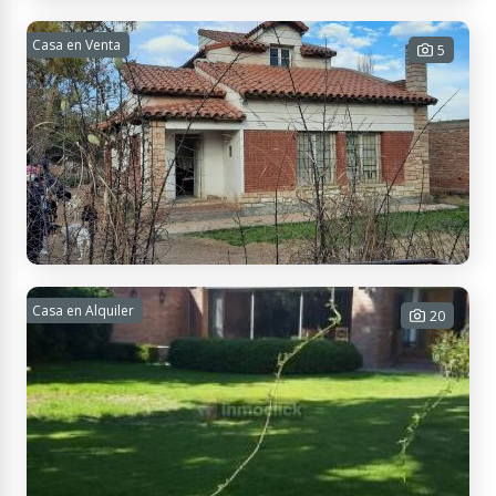
Av. Belgrano 645, M5500 Mendoza, Argentina
Playa de estacionamiento en venta
Casa en Venta
5
1 baño - 930 m² Tot.
USD 950.000
Contactar
El Limon, Mendoza, Argentina
Casa 4 dormitorios para reciclar
Casa en Alquiler
20
4 habitaciones - 2 baños - 1019 m²
Tot.
USD 112.000
Contactar