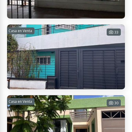
USD 130.000
Contactar
San Juan 165, M5500 Mendoza, Argentina
Local comercial en Alquiler
Casa en Venta
33
6 baños - 1 cochera - 500 m² Cub. -
600 m² Tot.
$ 3.500.000
Contactar
Paso de los Andes 1036, M5500 Capital, Mendoza, Argentina
Casa en venta Ciudad de Mendoza
Casa en Venta
30
6 habitaciones - 5 baños - 1 cochera
- 198 m² Cub. - 362 m² Tot.