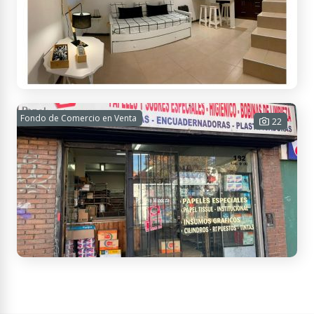
USD
Contactar
APTO
CRÉDITO
195.000
Almte. Brown 1554, M5501MLF Godoy Cruz, Mendoza, Argentina
Departamento 1 domitorio
Fondo de Comercio en Venta
22
1 habitación - 1 baño - 1 cochera - 51
m² Cub. - 51 m² Tot.
$ 700.000
Contactar
Corrientes 175, M5500HWG Mendoza, Argentina
Fondo de comercio PAPELERA