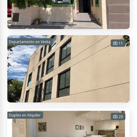
USD
Contactar
APTO
CRÉDITO
335.000
Almte. Brown, M5539 Las Heras, Mendoza, Argentina
Barrio Privado Vista Olivo
Departamento en Venta
11
4 habitaciones - 2 baños - 2
cocheras - 220 m² Cub. - 300 m² Tot.
USD
Contactar
APTO
CRÉDITO
230.000
Lamadrid, M5521 Capital, Mendoza, Argentina
Departamento de categoria Quinta seccion
Duplex en Alquiler
20
2 habitaciones - 2 baños - 1 cochera
- 98 m² Cub. - 98 m² Tot.