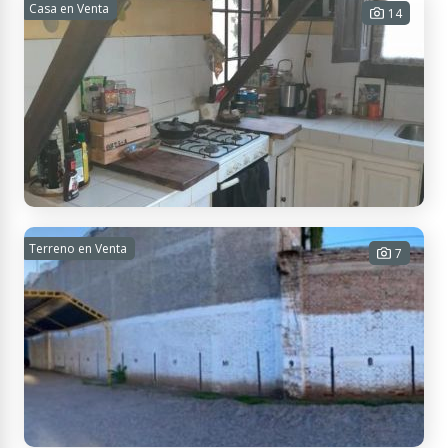
Casa en Venta
14
Vistalba, Mendoza, Argentina
Casa de 3 dormitorios en Venta Vistalba
Terreno en Venta
7
3 habitaciones - 1 baño - 1 cochera -
1000 m² Tot.
USD 220.000
Contactar