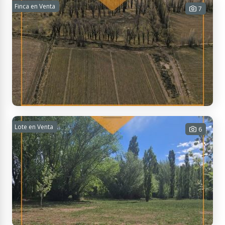
VENTA | TERRENO EN B° 60° ANIVERSARIO
Finca en Venta
7
277 m² Tot.
USD 20.000
Contactar
Malargüe, Mendoza, Argentina
FINCA EN VENTA EN MALARGÜE - 7
Lote en Venta
6
HECTÁREAS CON GRAN POTENCIAL
70000 m² Tot.
USD 110.000
Contactar