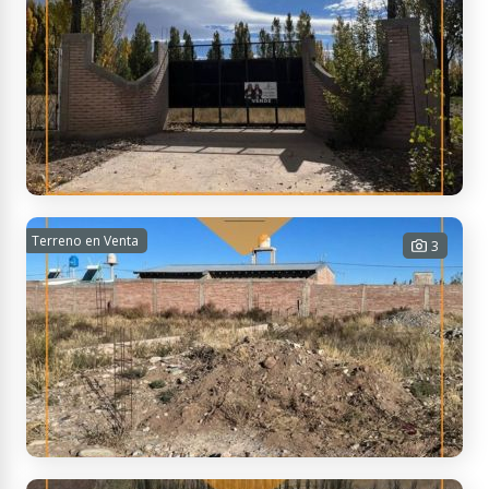
Malargüe, Mendoza, Argentina
Venta - Finca en Malargüe
Terreno en Venta
3
3000 m² Tot.
USD 55.000
Contactar
Malargüe, Mendoza, Argentina