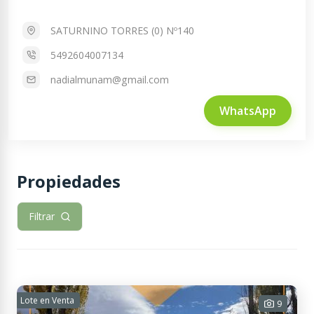
SATURNINO TORRES (0) Nº140
5492604007134
nadialmunam@gmail.com
WhatsApp
Propiedades
Filtrar
Lote en Venta
9