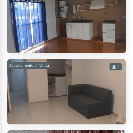
La Unión, Mendoza, Argentina
Cómodo y luminoso departamento con
Departamento en Venta
9
cochera
2 habitaciones - 1 baño - 1 cochera -
65 m² Cub. - 65 m² Tot.
$ 420.000
Contactar
Patricias Mendocinas 634, M5500 Mendoza, Argentina