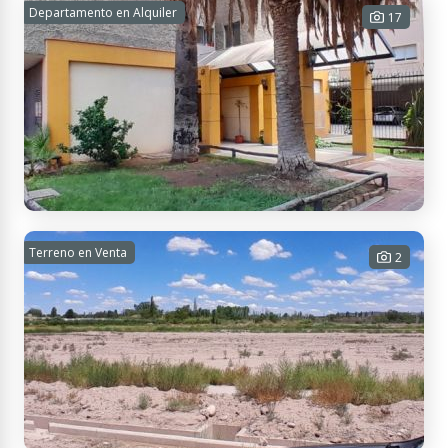
Excelente departamento amueblado! Muy
Departamento en Alquiler
17
luminoso y excelente ubicación
1 habitación - 1 baño - 25 m² Cub. -
25 m² Tot.
USD
Contactar
APTO
CRÉDITO
42.000
Sgto. Cabral 849, M5501 Godoy Cruz, Mendoza, Argentina
Hermoso departamento, cómodo y
Terreno en Venta
2
luminoso!!
2 habitaciones - 1 baño - 65 m² Cub.
- 65 m² Tot.
$ 550.000
Contactar