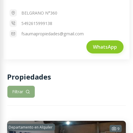
BELGRANO N°360
5492615999138
fsaumapropiedades@gmail.com
WhatsApp
Propiedades
Filtrar
Departamento en Alquiler
9