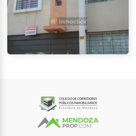
French, M5521, Mendoza, Argentina
ALQUILO AMPLIO DEPARTAMENTO EN
DORREGO PRIMER PISO
2 habitaciones - 1 baño - 100 m² Cub.
- 113 m² Tot.
$ 720.000
Contactar