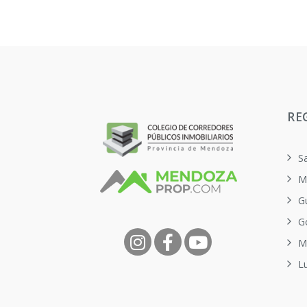
RE
S
M
G
G
M
L