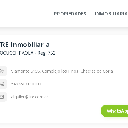
PROPIEDADES
INMOBILIARIA
TRE Inmobiliaria
OCUCCI, PAOLA
-
Reg. 752
Viamonte 5158, Complejo los Pinos, Chacras de Coria
5492617130100
alquiler@tre.com.ar
WhatsAp