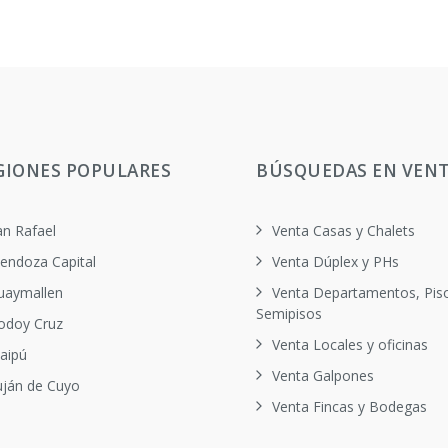
GIONES POPULARES
BÚSQUEDAS EN VEN
an Rafael
Venta Casas y Chalets
endoza Capital
Venta Dúplex y PHs
uaymallen
Venta Departamentos, Pis
Semipisos
odoy Cruz
Venta Locales y oficinas
aipú
Venta Galpones
uján de Cuyo
Venta Fincas y Bodegas