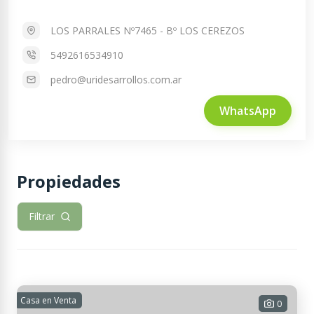
LOS PARRALES Nº7465 - Bº LOS CEREZOS
5492616534910
pedro@uridesarrollos.com.ar
WhatsApp
Propiedades
Filtrar
Casa en Venta
0